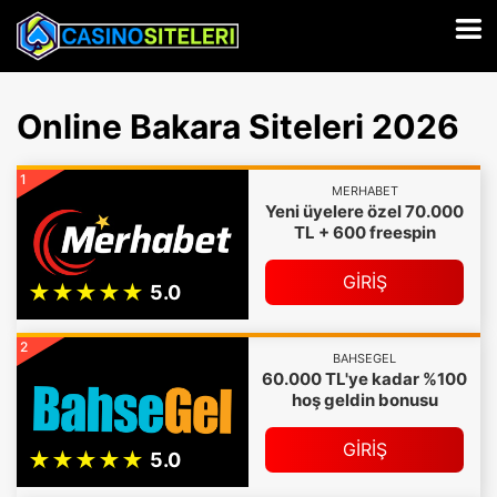
Online Bakara Siteleri 2026
1
MERHABET
Yeni üyelere özel 70.000
TL + 600 freespin
GIRIŞ
2
BAHSEGEL
60.000 TL'ye kadar %100
hoş geldin bonusu
GIRIŞ