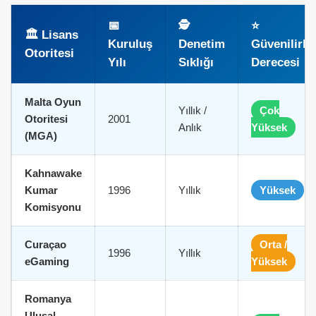
📅
🕵️
⭐
🏛️ Lisans
Kuruluş
Denetim
Güvenilirlik
Otoritesi
Yılı
Sıklığı
Derecesi
Malta Oyun
Yıllık /
Çok
Otoritesi
2001
Anlık
Yüksek
(MGA)
Kahnawake
Kumar
1996
Yıllık
Yüksek
Komisyonu
Curaçao
Orta /
1996
Yıllık
eGaming
Yüksek
Romanya
Ulusal