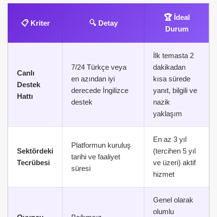
🏆 İdeal
📋 Kriter
🔍 Detay
Durum
İlk temasta 2
7/24 Türkçe veya
dakikadan
Canlı
en azından iyi
kısa sürede
Destek
derecede İngilizce
yanıt, bilgili ve
Hattı
destek
nazik
yaklaşım
En az 3 yıl
Platformun kuruluş
Sektördeki
(tercihen 5 yıl
tarihi ve faaliyet
Tecrübesi
ve üzeri) aktif
süresi
hizmet
Genel olarak
olumlu