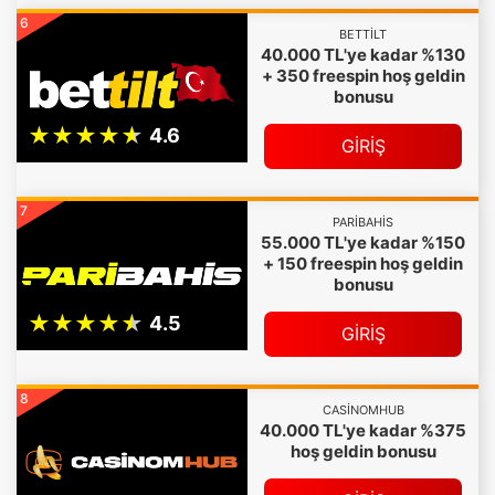
6
BETTILT
40.000 TL'ye kadar %130
+ 350 freespin hoş geldin
bonusu
GIRIŞ
7
PARIBAHIS
55.000 TL'ye kadar %150
+ 150 freespin hoş geldin
bonusu
GIRIŞ
8
CASINOMHUB
40.000 TL'ye kadar %375
hoş geldin bonusu