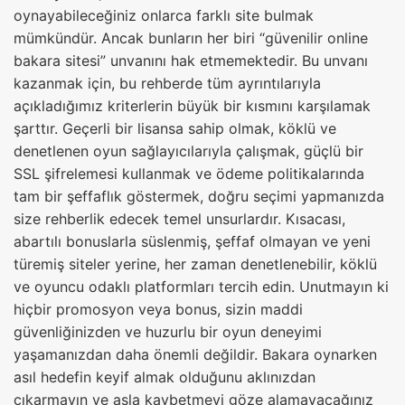
oynayabileceğiniz onlarca farklı site bulmak
mümkündür. Ancak bunların her biri “güvenilir online
bakara sitesi” unvanını hak etmemektedir. Bu unvanı
kazanmak için, bu rehberde tüm ayrıntılarıyla
açıkladığımız kriterlerin büyük bir kısmını karşılamak
şarttır. Geçerli bir lisansa sahip olmak, köklü ve
denetlenen oyun sağlayıcılarıyla çalışmak, güçlü bir
SSL şifrelemesi kullanmak ve ödeme politikalarında
tam bir şeffaflık göstermek, doğru seçimi yapmanızda
size rehberlik edecek temel unsurlardır. Kısacası,
abartılı bonuslarla süslenmiş, şeffaf olmayan ve yeni
türemiş siteler yerine, her zaman denetlenebilir, köklü
ve oyuncu odaklı platformları tercih edin. Unutmayın ki
hiçbir promosyon veya bonus, sizin maddi
güvenliğinizden ve huzurlu bir oyun deneyimi
yaşamanızdan daha önemli değildir. Bakara oynarken
asıl hedefin keyif almak olduğunu aklınızdan
çıkarmayın ve asla kaybetmeyi göze alamayacağınız