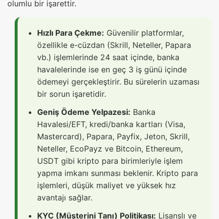
olumlu bir işarettir.
Hızlı Para Çekme:
Güvenilir platformlar,
özellikle e-cüzdan (Skrill, Neteller, Papara
vb.) işlemlerinde 24 saat içinde, banka
havalelerinde ise en geç 3 iş günü içinde
ödemeyi gerçekleştirir. Bu sürelerin uzaması
bir sorun işaretidir.
Geniş Ödeme Yelpazesi:
Banka
Havalesi/EFT, kredi/banka kartları (Visa,
Mastercard), Papara, Payfix, Jeton, Skrill,
Neteller, EcoPayz ve Bitcoin, Ethereum,
USDT gibi kripto para birimleriyle işlem
yapma imkanı sunması beklenir. Kripto para
işlemleri, düşük maliyet ve yüksek hız
avantajı sağlar.
KYC (Müşterini Tanı) Politikası:
Lisanslı ve