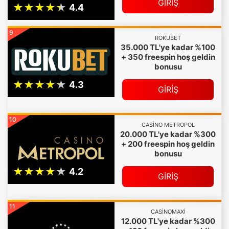
GIRIŞ
9
ROKUBET
35.000 TL'ye kadar %100
+ 350 freespin hoş geldin
bonusu
GIRIŞ
10
CASINO METROPOL
20.000 TL'ye kadar %300
+ 200 freespin hoş geldin
bonusu
GIRIŞ
11
CASINOMAXI
12.000 TL'ye kadar %300