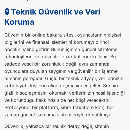
🔒 Teknik Güvenlik ve Veri
Koruma
Güvenilir bir online bakara sitesi, oyuncularının kişisel
bilgilerini ve finansal işlemlerini korumayı birinci
öncelik haline getirir. Bunun için en güncel şifreleme
teknolojilerini ve güvenlik protokollerini kullanır. Bu
sadece yasal bir zorunluluk değil, aynı zamanda
oyunculara duyulan saygının ve güvenilir bir işletme
olmanın gereğidir. Güçlü bir teknik altyapı, verilerinizin
kötü niyetli kişilerin eline geçmesini engeller. Sitenin
gizlilik sözleşmesini okumak, verilerinizin nasıl işlendiği
ve korunduğu hakkında size net bilgi verecektir.
Profesyonel bir platform, siber tehditlere karşı her
zaman güncel savunma sistemleriyle donatılmıştır.
Güvenlik, yalnızca bir teknik detay değil, sitenin