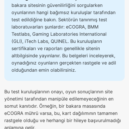
bakara sitesinin güvenilirliğini sorgularken
oyunlarının hangi bağımsız kuruluşlar tarafından
test edildiğine bakın. Sektörün tanınmış test
laboratuvarları şunlardır: eCOGRA, BMM
Testlabs, Gaming Laboratories International
(GLI), iTech Labs, QUINEL. Bu kuruluşların
sertifikaları ve raporları genellikle sitenin
altbilgisinde yayınlanır. Bu belgeleri inceleyerek,
oynadığınız oyunların gerçekten rastgele ve adil
olduğundan emin olabilirsiniz.
Bu test kuruluşlarının onayı, oyun sonuçlarının site
yönetimi tarafından manipüle edilemeyeceğinin en
somut kanıtıdır. Örneğin, bir bakara masasında
eCOGRA mührü varsa, bu, kart dağılımının tamamen
rastgele olduğu ve herhangi bir hileye başvurulmadığı
anlamına gelir.