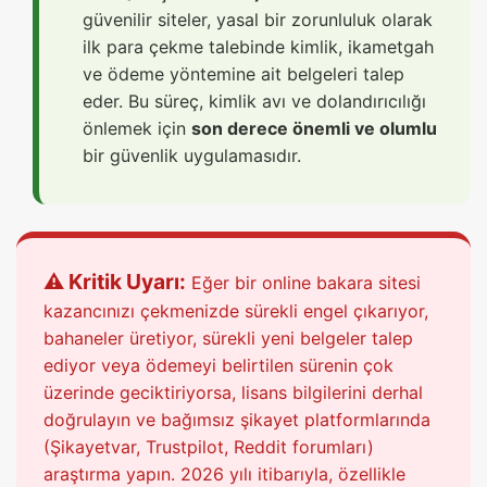
güvenilir siteler, yasal bir zorunluluk olarak
ilk para çekme talebinde kimlik, ikametgah
ve ödeme yöntemine ait belgeleri talep
eder. Bu süreç, kimlik avı ve dolandırıcılığı
önlemek için
son derece önemli ve olumlu
bir güvenlik uygulamasıdır.
⚠️ Kritik Uyarı:
Eğer bir online bakara sitesi
kazancınızı çekmenizde sürekli engel çıkarıyor,
bahaneler üretiyor, sürekli yeni belgeler talep
ediyor veya ödemeyi belirtilen sürenin çok
üzerinde geciktiriyorsa, lisans bilgilerini derhal
doğrulayın ve bağımsız şikayet platformlarında
(Şikayetvar, Trustpilot, Reddit forumları)
araştırma yapın. 2026 yılı itibarıyla, özellikle