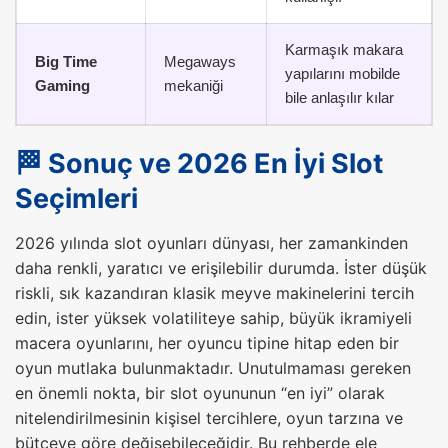
Karmaşık makara
Big Time
Megaways
yapılarını mobilde
Gaming
mekaniği
bile anlaşılır kılar
🏁 Sonuç ve 2026 En İyi Slot
Seçimleri
2026 yılında slot oyunları dünyası, her zamankinden
daha renkli, yaratıcı ve erişilebilir durumda. İster düşük
riskli, sık kazandıran klasik meyve makinelerini tercih
edin, ister yüksek volatiliteye sahip, büyük ikramiyeli
macera oyunlarını, her oyuncu tipine hitap eden bir
oyun mutlaka bulunmaktadır. Unutulmaması gereken
en önemli nokta, bir slot oyununun “en iyi” olarak
nitelendirilmesinin kişisel tercihlere, oyun tarzına ve
bütçeye göre değişebileceğidir. Bu rehberde ele