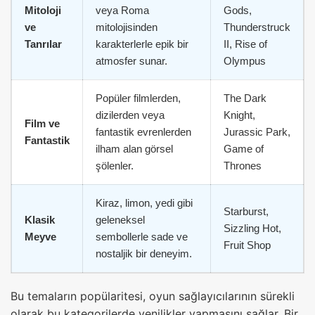
Mitoloji
veya Roma
Gods,
ve
mitolojisinden
Thunderstruck
Tanrılar
karakterlerle epik bir
II, Rise of
atmosfer sunar.
Olympus
Popüler filmlerden,
The Dark
dizilerden veya
Knight,
Film ve
fantastik evrenlerden
Jurassic Park,
Fantastik
ilham alan görsel
Game of
şölenler.
Thrones
Kiraz, limon, yedi gibi
Starburst,
Klasik
geleneksel
Sizzling Hot,
Meyve
sembollerle sade ve
Fruit Shop
nostaljik bir deneyim.
Bu temaların popülaritesi, oyun sağlayıcılarının sürekli
olarak bu kategorilerde yenilikler yapmasını sağlar. Bir