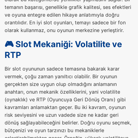
temanın başarısı, genellikle grafik kalitesi, ses efektleri
ve oyuna entegre edilen hikaye anlatımıyla doğru
orantılıdır. En iyi slot oyunları, temayı sadece bir fon
olarak kullanmaz, onu oyunun merkezine yerleştirir.
🎮 Slot Mekaniği: Volatilite ve
RTP
Bir slot oyununun sadece temasına bakarak karar
vermek, çoğu zaman yanıltıcı olabilir. Bir oyunun
gerçekten size uygun olup olmadığını anlamanın
anahtarı, onun mekanik özelliklerini, yani volatilite
(oynaklık) ve RTP (Oyuncuya Geri Dönüş Oranı) gibi
kavramları anlamaktan geçer. Bu iki kavram, oyunun
risk seviyesini ve uzun vadede size ne kadar geri
dönüş sağlayabileceğini belirler. Doğru oyunu seçmek,
bütçenizi ve oyun tarzınızı bu mekaniklerle