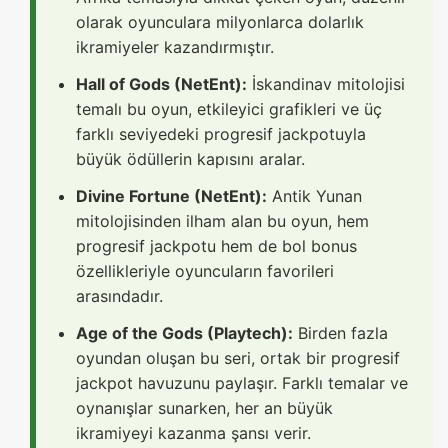
olarak oyunculara milyonlarca dolarlık
ikramiyeler kazandırmıştır.
Hall of Gods (NetEnt):
İskandinav mitolojisi
temalı bu oyun, etkileyici grafikleri ve üç
farklı seviyedeki progresif jackpotuyla
büyük ödüllerin kapısını aralar.
Divine Fortune (NetEnt):
Antik Yunan
mitolojisinden ilham alan bu oyun, hem
progresif jackpotu hem de bol bonus
özellikleriyle oyuncuların favorileri
arasındadır.
Age of the Gods (Playtech):
Birden fazla
oyundan oluşan bu seri, ortak bir progresif
jackpot havuzunu paylaşır. Farklı temalar ve
oynanışlar sunarken, her an büyük
ikramiyeyi kazanma şansı verir.