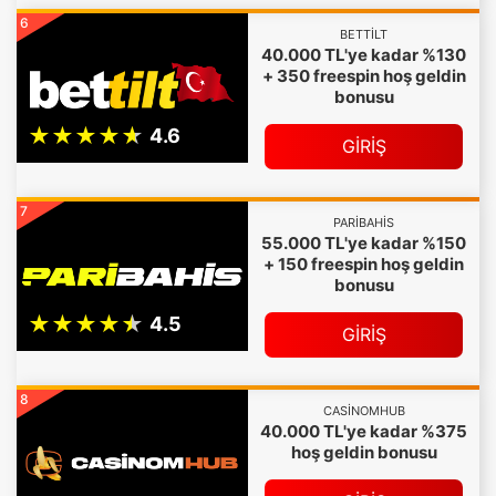
6
BETTILT
40.000 TL'ye kadar %130
+ 350 freespin hoş geldin
bonusu
GIRIŞ
7
PARIBAHIS
55.000 TL'ye kadar %150
+ 150 freespin hoş geldin
bonusu
GIRIŞ
8
CASINOMHUB
40.000 TL'ye kadar %375
hoş geldin bonusu