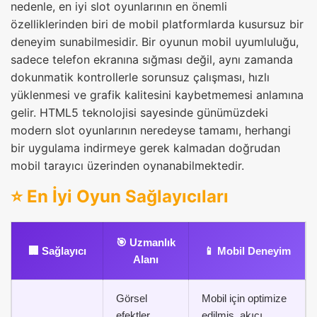
nedenle, en iyi slot oyunlarının en önemli
özelliklerinden biri de mobil platformlarda kusursuz bir
deneyim sunabilmesidir. Bir oyunun mobil uyumluluğu,
sadece telefon ekranına sığması değil, aynı zamanda
dokunmatik kontrollerle sorunsuz çalışması, hızlı
yüklenmesi ve grafik kalitesini kaybetmemesi anlamına
gelir. HTML5 teknolojisi sayesinde günümüzdeki
modern slot oyunlarının neredeyse tamamı, herhangi
bir uygulama indirmeye gerek kalmadan doğrudan
mobil tarayıcı üzerinden oynanabilmektedir.
⭐ En İyi Oyun Sağlayıcıları
🎯 Uzmanlık
🏢 Sağlayıcı
📱 Mobil Deneyim
Alanı
Görsel
Mobil için optimize
efektler,
edilmiş, akıcı