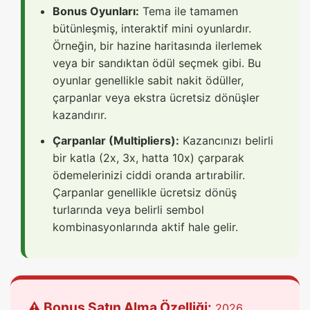
Bonus Oyunları:
Tema ile tamamen
bütünleşmiş, interaktif mini oyunlardır.
Örneğin, bir hazine haritasında ilerlemek
veya bir sandıktan ödül seçmek gibi. Bu
oyunlar genellikle sabit nakit ödüller,
çarpanlar veya ekstra ücretsiz dönüşler
kazandırır.
Çarpanlar (Multipliers):
Kazancınızı belirli
bir katla (2x, 3x, hatta 10x) çarparak
ödemelerinizi ciddi oranda artırabilir.
Çarpanlar genellikle ücretsiz dönüş
turlarında veya belirli sembol
kombinasyonlarında aktif hale gelir.
⚠️ Bonus Satın Alma Özelliği:
2026