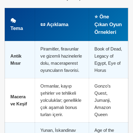
⭐ Öne
🎭
📜 Açıklama
Çıkan Oyun
Tema
Örnekleri
Piramitler, firavunlar
Book of Dead,
Antik
ve gizemli hazinelerle
Legacy of
Mısır
dolu, maceraperest
Egypt, Eye of
oyuncuların favorisi.
Horus
Ormanlar, kayıp
Gonzo’s
şehirler ve tehlikeli
Quest,
Macera
yolculuklar; genellikle
Jumanji,
ve Keşif
çok aşamalı bonus
Amazon
turları içerir.
Queen
Yunan, İskandinav
Age of the