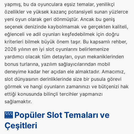
yapmış, bu da oyunculara eşsiz temalar, yenilikçi
özellikler ve yüksek kazanç potansiyeli sunan yüzlerce
yeni oyun olarak geri dönmüştür. Ancak bu geniş
seçenek denizinde kaybolmamak ve gerçekten kaliteli,
eğlenceli ve adil oyunları keşfedebilmek için doğru
kriterleri bilmek büyük önem taşır. Bu kapsamlı rehber,
2026 yılının en iyi slot oyunlarını belirlemenize
yardımcı olacak tüm detayları, oyun mekaniklerinden
bonus turlarına, yazılım sağlayıcılarından mobil
deneyime kadar her açıdan ele almaktadır. Amacımız,
slot dünyasının derinliklerinde size bir pusula görevi
görmek ve hangi oyunların zamanınızı ve bütçenizi hak
ettiği konusunda bilinçli tercihler yapmanızı
sağlamaktır.
🎰 Popüler Slot Temaları ve
Çeşitleri