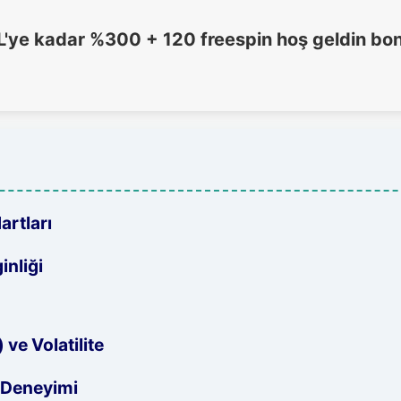
L'ye kadar %300 + 120 freespin hoş geldin bo
artları
inliği
ve Volatilite
ı Deneyimi