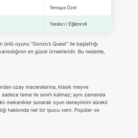
Temaya Özel
Yaratıcı / Eğlenceli
in ünlü oyunu “Gonzo’s Quest” ile başlattığı
yansıdığının en güzel örnekleridir. Bu nedenle,
klardan uzay maceralarına, klasik meyve
k, sadece tema ile sınırlı kalmaz; aynı zamanda
klı mekanikler sunarak oyun deneyimini sürekli
lığı hakkında net bir ipucu verir. Popüler ve