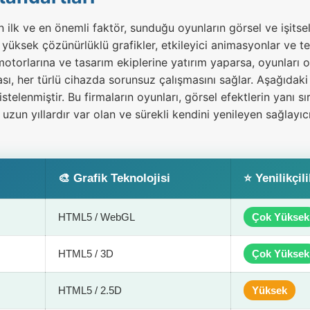
yen ilk ve en önemli faktör, sunduğu oyunların görsel ve işits
bi yüksek çözünürlüklü grafikler, etkileyici animasyonlar v
motorlarına ve tasarım ekiplerine yatırım yaparsa, oyunları o
ası, her türlü cihazda sorunsuz çalışmasını sağlar. Aşağıdak
istelenmiştir. Bu firmaların oyunları, görsel efektlerin yanı s
zun yıllardır var olan ve sürekli kendini yenileyen sağlayıcı
🎨 Grafik Teknolojisi
⭐ Yenilikçil
HTML5 / WebGL
Çok Yüksek
HTML5 / 3D
Çok Yüksek
HTML5 / 2.5D
Yüksek