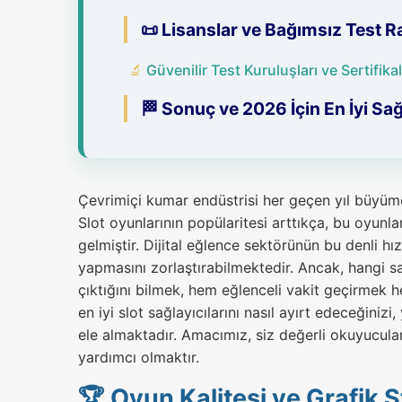
📜 Lisanslar ve Bağımsız Test R
Güvenilir Test Kuruluşları ve Sertifika
🏁 Sonuç ve 2026 İçin En İyi Sağ
Çevrimiçi kumar endüstrisi her geçen yıl büyüme
Slot oyunlarının popülaritesi arttıkça, bu oyunla
gelmiştir. Dijital eğlence sektörünün bu denli h
yapmasını zorlaştırabilmektedir. Ancak, hangi sağl
çıktığını bilmek, hem eğlenceli vakit geçirmek
en iyi slot sağlayıcılarını nasıl ayırt edeceğinizi
ele almaktadır. Amacımız, siz değerli okuyucula
yardımcı olmaktır.
🏆 Oyun Kalitesi ve Grafik S