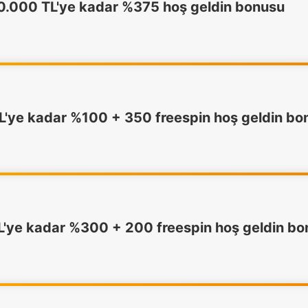
0.000 TL'ye kadar %375 hoş geldin bonusu
L'ye kadar %100 + 350 freespin hoş geldin bo
'ye kadar %300 + 200 freespin hoş geldin bo